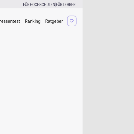
|
FÜR HOCHSCHULEN
FÜR LEHRER
ressentest
Ranking
Ratgeber