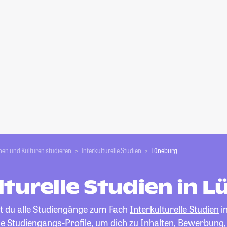
en und Kulturen studieren
Interkulturelle Studien
Lüneburg
lturelle Studien in 
st du alle Studiengänge zum Fach
Interkulturelle Studien
i
die Studiengangs-Profile, um dich zu Inhalten, Bewerbung