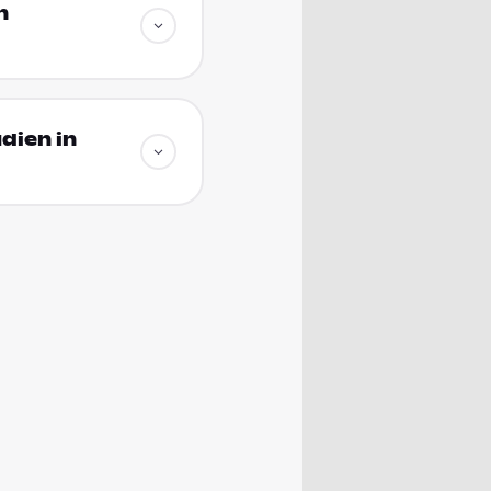
n
dien in