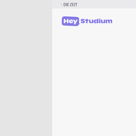
Zum
DIE ZEIT
Inhalt
springen