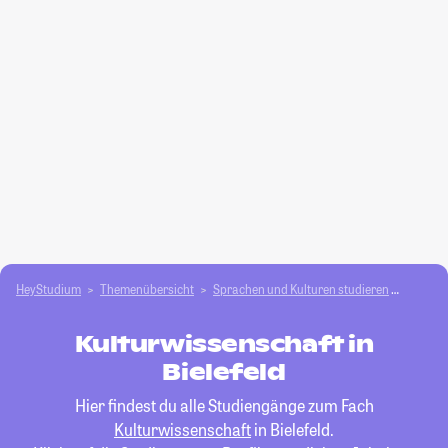
HeyStudium
Themenübersicht
Sprachen und Kulturen studieren
Kultur
Kulturwissenschaft in
Bielefeld
Hier findest du alle Studiengänge zum Fach
Kulturwissenschaft
in Bielefeld.