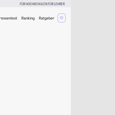
|
FÜR HOCHSCHULEN
FÜR LEHRER
ressentest
Ranking
Ratgeber