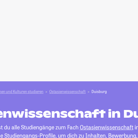
en und Kulturen studieren
Ostasienwissenschaft
Duisburg
enwissenschaft in D
st du alle Studiengänge zum Fach
Ostasienwissenschaft
i
die Studiengangs-Profile, um dich zu Inhalten, Bewerbung