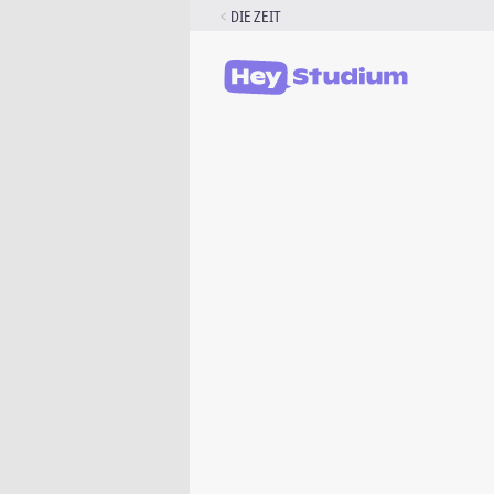
Zum
DIE ZEIT
Inhalt
springen