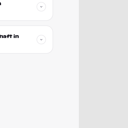
n
haft in