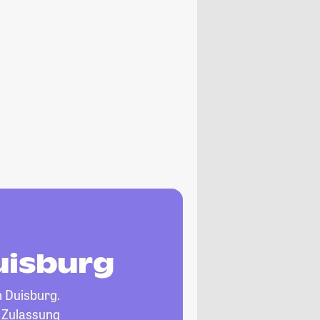
uisburg
n Duisburg.
, Zulassung