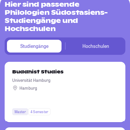
Hier sind passende
Philologien Südostasiens-
Studiengänge und
Hochschulen
Studiengänge
Hochschulen
Buddhist Studies
Universität Hamburg
Hamburg
Master
4 Semester