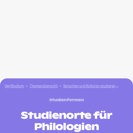
HeyStudium
Themenübersicht
Sprachen und Kulturen studieren
Philolo
Studienformen
Studienorte für
Philologien