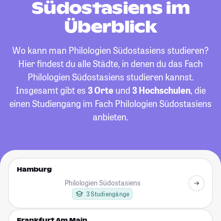
Südostasiens im
Überblick
Wo kann man Philologien Südostasiens studieren?
Hier findest du alle Städte, in denen du das Fach
Philologien Südostasiens studieren kannst.
Insgesamt gibt es
3 Orte
und
3 Hochschulen
, die
einen Studiengang im Fach Philologien Südostasiens
anbieten.
Hamburg
Philologien Südostasiens
3 Studiengänge
Frankfurt Am Main