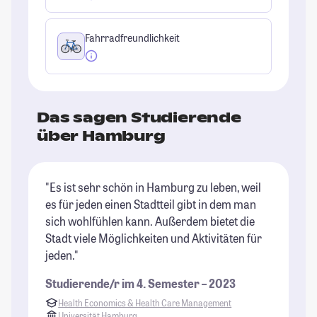
Fahrradfreundlichkeit
Das sagen Studierende
über Hamburg
"Es ist sehr schön in Hamburg zu leben, weil
"T
es für jeden einen Stadtteil gibt in dem man
(i
sich wohlfühlen kann. Außerdem bietet die
wu
Stadt viele Möglichkeiten und Aktivitäten für
Au
jeden."
un
se
Studierende/r im 4. Semester – 2023
de
Health Economics & Health Care Management
Universität Hamburg