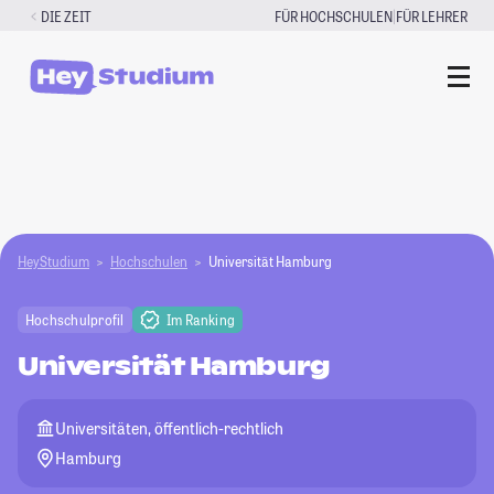
Zum
|
DIE ZEIT
FÜR HOCHSCHULEN
FÜR LEHRER
Inhalt
springen
HeyStudium
Hochschulen
Universität Hamburg
Hochschulprofil
Im Ranking
Universität Hamburg
Universitäten, öffentlich-rechtlich
Hamburg