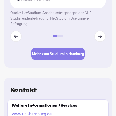
St
Quelle: HeyStudium-Anschlussfragebogen der CHE-
Studierendenbefragung, HeyStudium User:innen-
Befragung
Mehr zum Studium in Hamburg
Kontakt
Weitere Informationen / Services
www.uni-hamburg.de