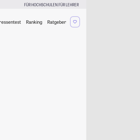
|
FÜR HOCHSCHULEN
FÜR LEHRER
ressentest
Ranking
Ratgeber