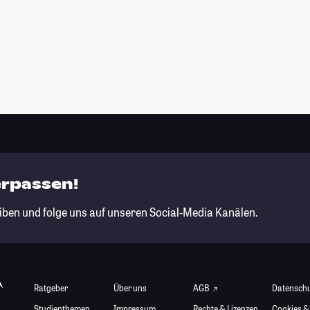
erpassen!
iben und folge uns auf unseren Social-Media Kanälen.
Ratgeber
Über uns
AGB
Datensch
Studienthemen
Impressum
Rechte & Lizenzen
Cookies &