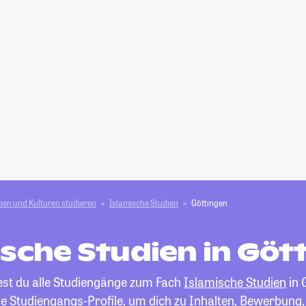
en und Kulturen studieren
Islamische Studien
Göttingen
ische Studien in Göt
dest du alle Studiengänge zum Fach
Islamische Studien
in 
die Studiengangs-Profile, um dich zu Inhalten, Bewerbung