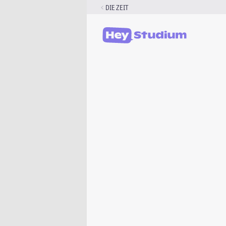
Zum
DIE ZEIT
Inhalt
springen