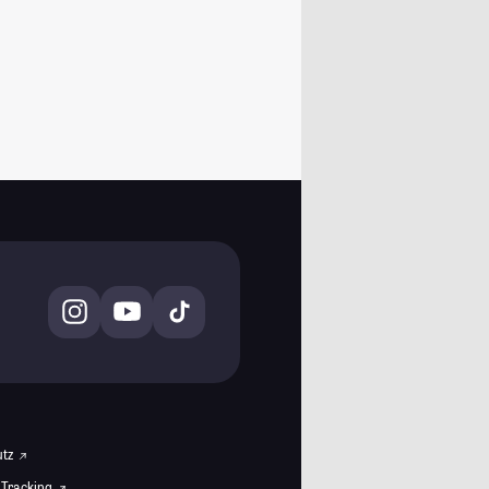
utz
 Tracking