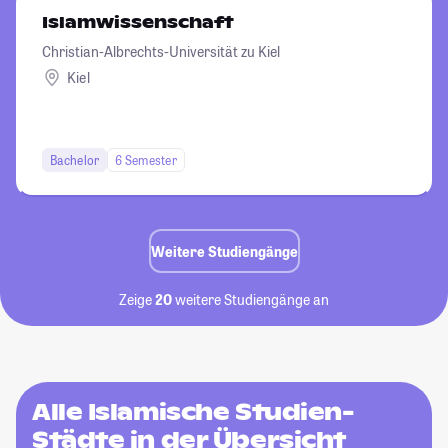
Islamwissenschaft
Christian-Albrechts-Universität zu Kiel
Kiel
Bachelor
6 Semester
Weitere Studiengänge
Zeige
20
weitere Studiengänge an
Alle Islamische Studien-
Städte in der Übersicht