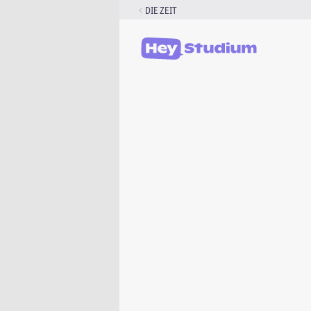
Zum
DIE ZEIT
Inhalt
springen