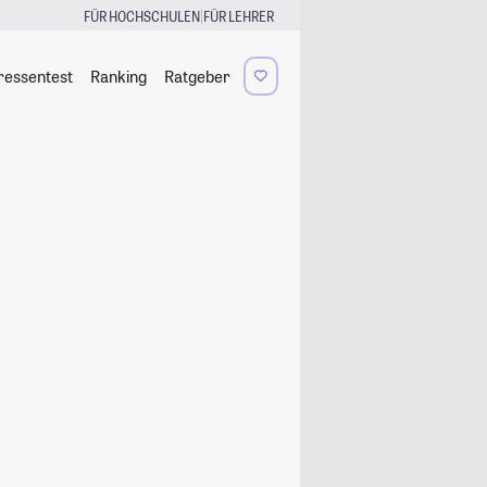
|
FÜR HOCHSCHULEN
FÜR LEHRER
ressentest
Ranking
Ratgeber