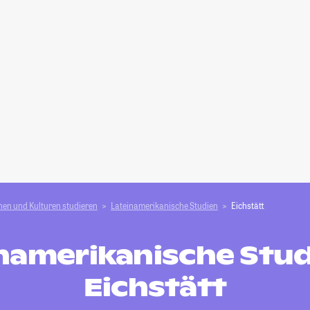
en und Kulturen studieren
Lateinamerikanische Studien
Eichstätt
namerikanische Stud
Eichstätt