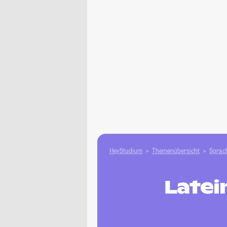
HeyStudium
Themenübersicht
Sprach
Latei