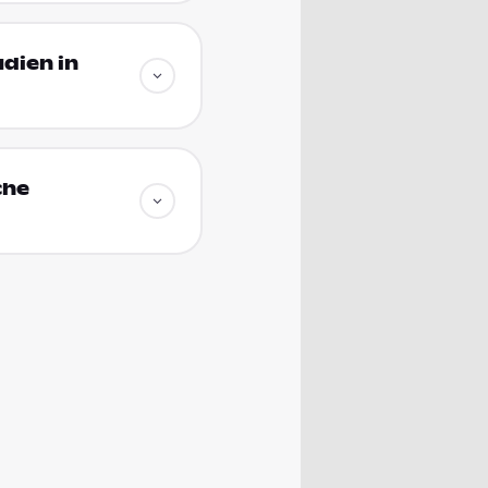
dien in
che