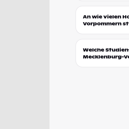
An wie vielen H
Vorpommern st
Welche Studienf
Mecklenburg-