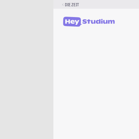
Zum
DIE ZEIT
Inhalt
springen