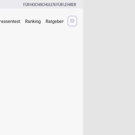
|
FÜR HOCHSCHULEN
FÜR LEHRER
ressentest
Ranking
Ratgeber