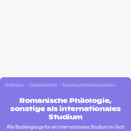
HeyStudium
Themenübersicht
Sprachen und Kulturen studieren
Romanis
Romanische Philologie,
sonstige als internationales
Studium
Alle Studiengänge für ein internationales Studium im Fach