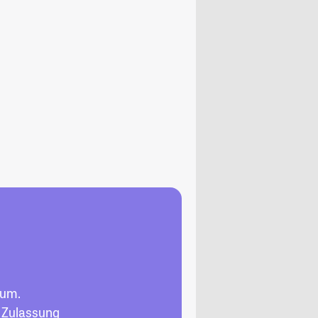
hum.
, Zulassung