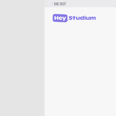
Zum
DIE ZEIT
Inhalt
springen