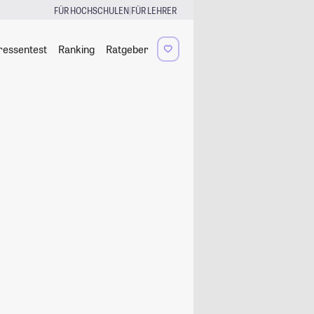
|
FÜR HOCHSCHULEN
FÜR LEHRER
ressentest
Ranking
Ratgeber