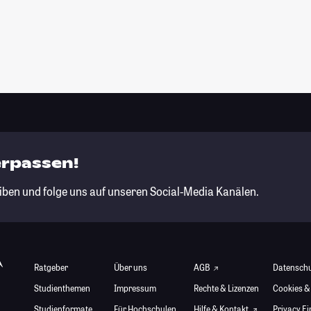
erpassen!
iben und folge uns auf unseren Social-Media Kanälen.
Ratgeber
Über uns
AGB
Datensch
Studienthemen
Impressum
Rechte & Lizenzen
Cookies &
Studienformate
Für Hochschulen
Hilfe & Kontakt
Privacy E