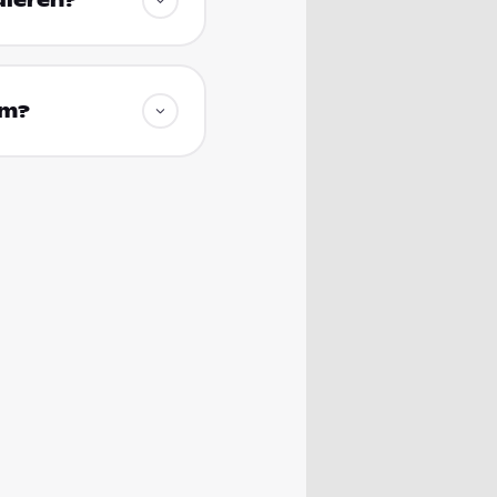
dieren?
um?