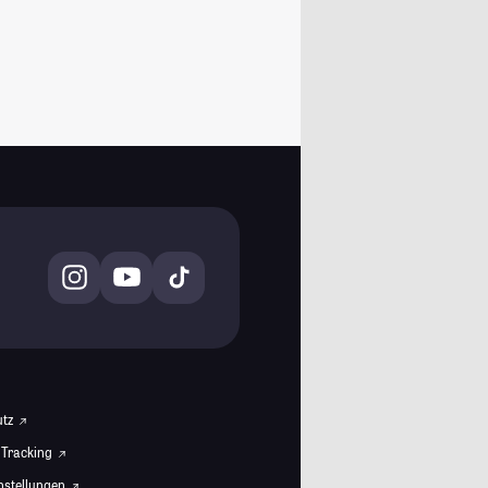
utz
 Tracking
instellungen