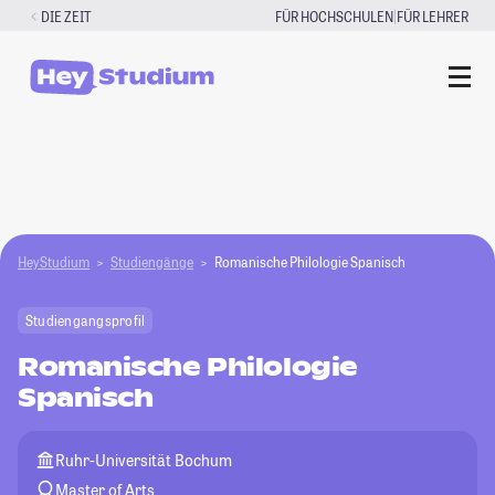
Zum
|
DIE ZEIT
FÜR HOCHSCHULEN
FÜR LEHRER
Inhalt
springen
HeyStudium
Studiengänge
Romanische Philologie Spanisch
Studiengangsprofil
Romanische Philologie
Spanisch
Ruhr-Universität Bochum
Master of Arts