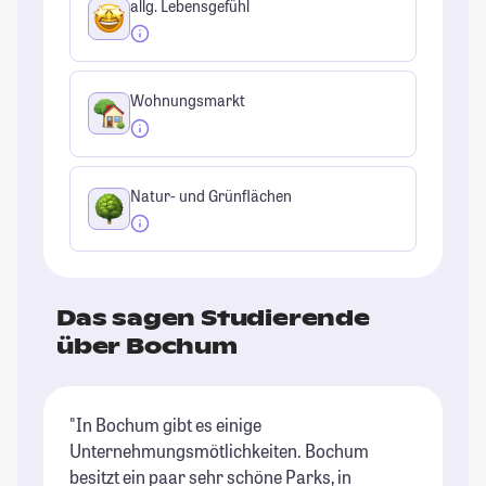
allg. Lebensgefühl
Wohnungsmarkt
Natur- und Grünflächen
Das sagen Studierende
über Bochum
"In Bochum gibt es einige
"B
Unternehmungsmötlichkeiten. Bochum
St
besitzt ein paar sehr schöne Parks, in