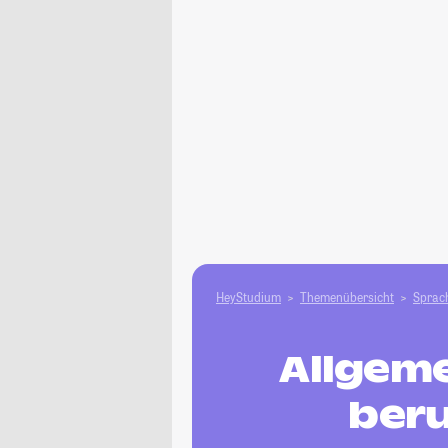
HeyStudium
Themenübersicht
Sprach
Allgeme
beru