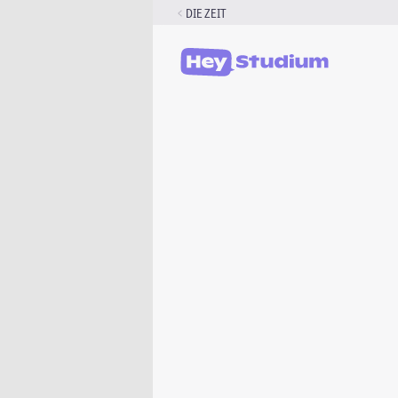
Zum
DIE ZEIT
Inhalt
springen