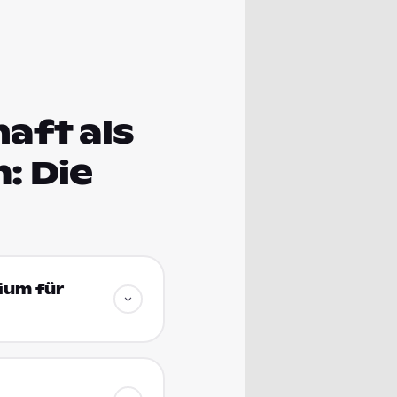
aft als
: Die
ium für