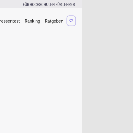
|
FÜR HOCHSCHULEN
FÜR LEHRER
ressentest
Ranking
Ratgeber