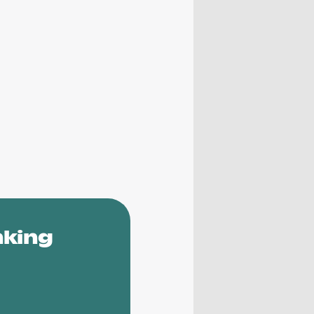
nking