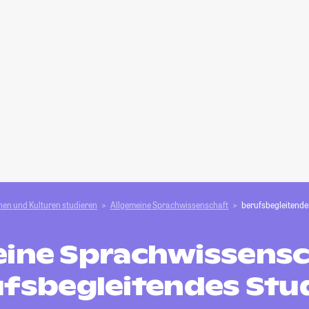
en und Kulturen studieren
Allgemeine Sprachwissenschaft
berufsbegleitend
ine Sprachwissensc
fsbegleitendes St