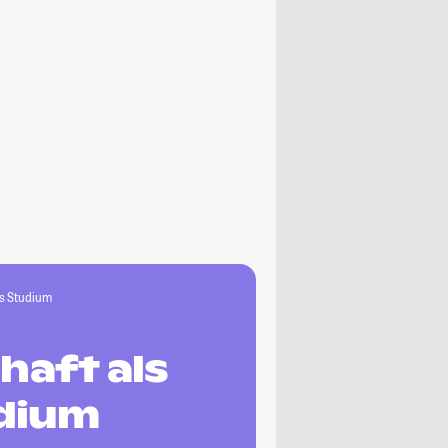
es Studium
haft als
udium