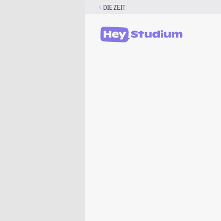
Zum
DIE ZEIT
Inhalt
springen