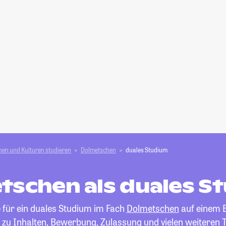
en und Kulturen studieren
Dolmetschen
duales Studium
tschen als duales S
 für ein duales Studium im Fach
Dolmetschen
auf einem Bl
 zu Inhalten, Bewerbung, Zulassung und vielen weiteren 