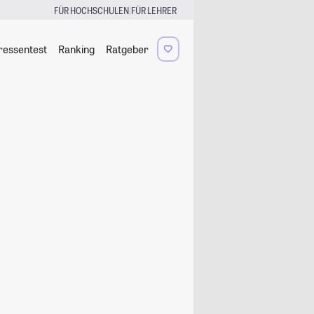
|
FÜR HOCHSCHULEN
FÜR LEHRER
ressentest
Ranking
Ratgeber