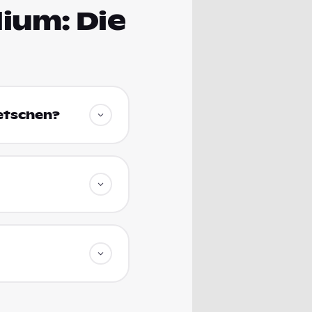
ium: Die
metschen?