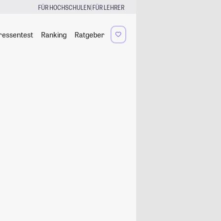
|
FÜR HOCHSCHULEN
FÜR LEHRER
ressentest
Ranking
Ratgeber