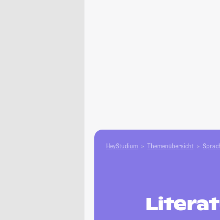
HeyStudium
Themenübersicht
Sprach
Litera