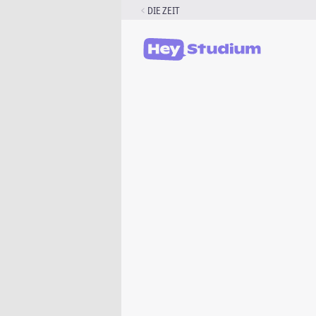
Zum
DIE ZEIT
Inhalt
springen