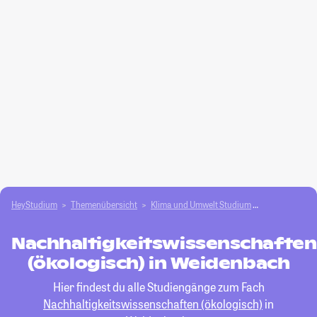
HeyStudium
Themenübersicht
Klima und Umwelt Studium
Nachhaltigkei
Nachhaltigkeitswissenschaften
(ökologisch) in Weidenbach
Hier findest du alle Studiengänge zum Fach
Nachhaltigkeitswissenschaften (ökologisch)
in