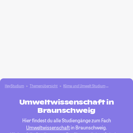
HeyStudium
Themenübersicht
Klima und Umwelt Studium
Umweltwissen
Umweltwissenschaft in
Braunschweig
Hier findest du alle Studiengänge zum Fach
Umweltwissenschaft
in Braunschweig.