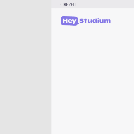
Zum
DIE ZEIT
Inhalt
springen