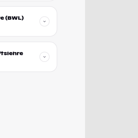
re (BWL)
tslehre