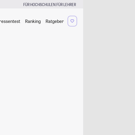
|
FÜR HOCHSCHULEN
FÜR LEHRER
ressentest
Ranking
Ratgeber