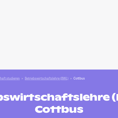
haft studieren
Betriebswirtschaftslehre (BWL)
Cottbus
bswirtschaftslehre (
Cottbus