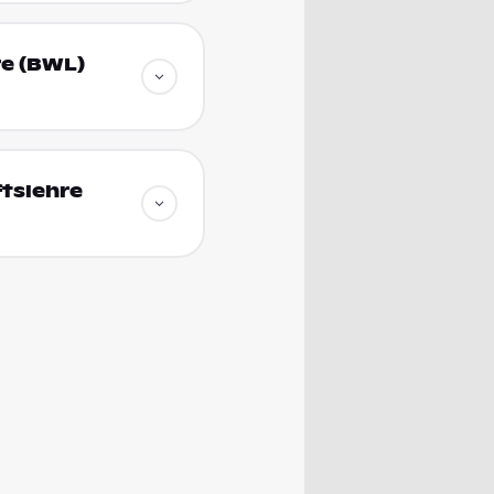
re (BWL)
tslehre