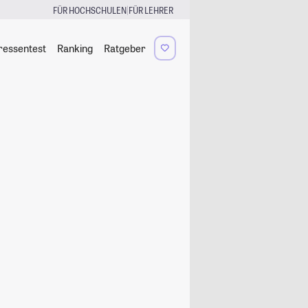
|
FÜR HOCHSCHULEN
FÜR LEHRER
ressentest
Ranking
Ratgeber