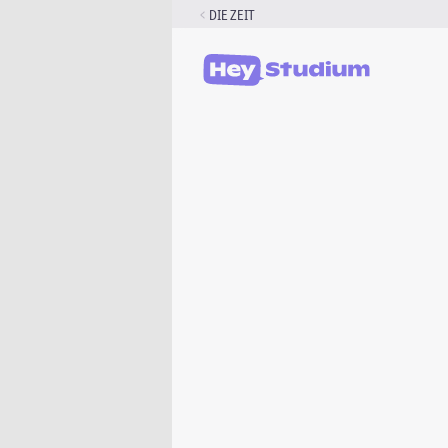
Zum
DIE ZEIT
Inhalt
springen