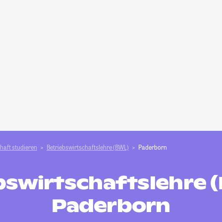
haft studieren
Betriebswirtschaftslehre (BWL)
Paderborn
bswirtschaftslehre (
Paderborn