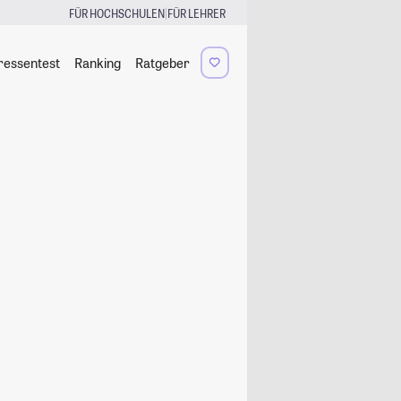
|
FÜR HOCHSCHULEN
FÜR LEHRER
ressentest
Ranking
Ratgeber