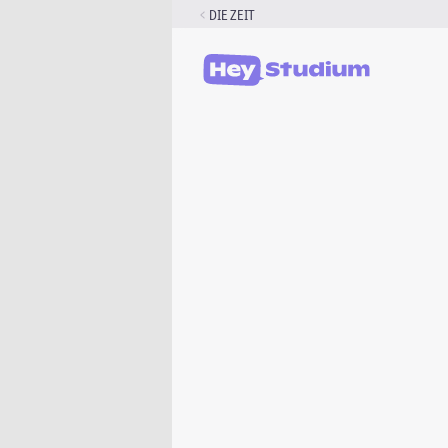
Zum
DIE ZEIT
Inhalt
springen