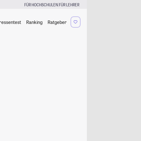
|
FÜR HOCHSCHULEN
FÜR LEHRER
ressentest
Ranking
Ratgeber