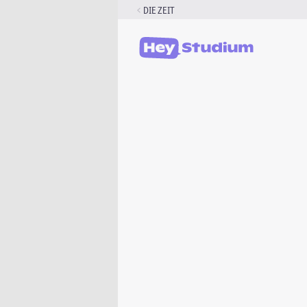
Zum
DIE ZEIT
Inhalt
springen