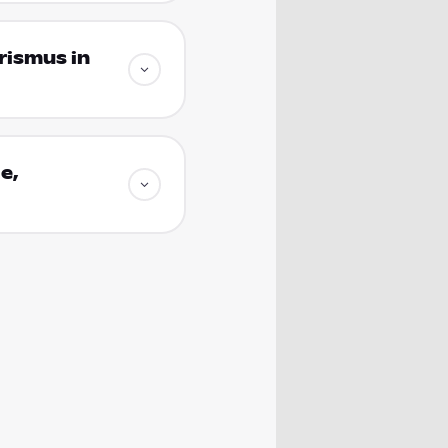
rismus in
e,