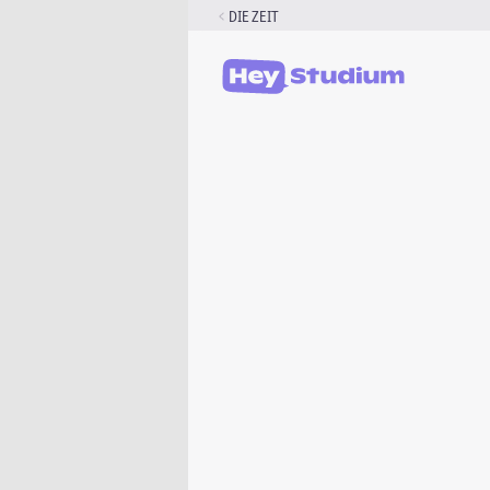
Zum
DIE ZEIT
Inhalt
springen