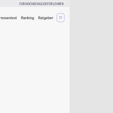
|
FÜR HOCHSCHULEN
FÜR LEHRER
ressentest
Ranking
Ratgeber