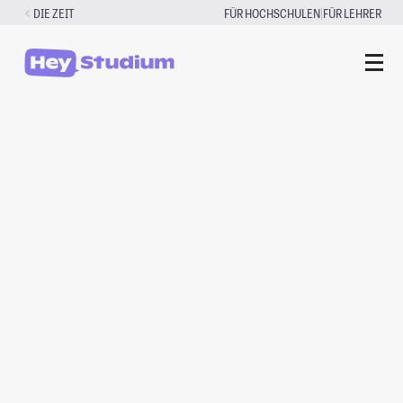
Zum
|
DIE ZEIT
FÜR HOCHSCHULEN
FÜR LEHRER
Inhalt
springen