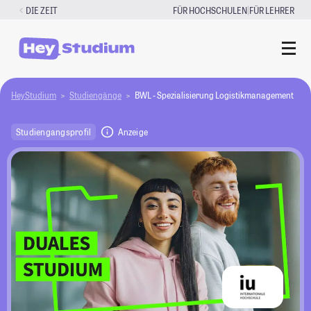
Zum
|
DIE ZEIT
FÜR HOCHSCHULEN
FÜR LEHRER
Inhalt
springen
HeyStudium
Studiengänge
BWL - Spezialisierung Logistikmanagement
Studiengangsprofil
Anzeige