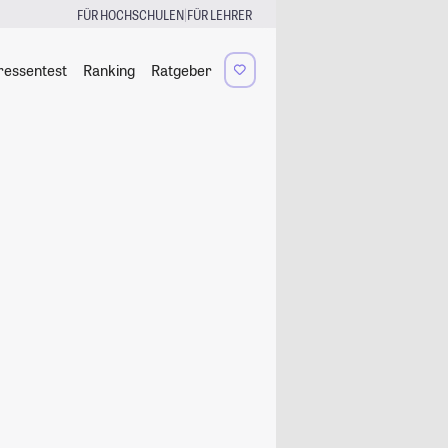
|
FÜR HOCHSCHULEN
FÜR LEHRER
ressentest
Ranking
Ratgeber