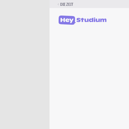
Zum
DIE ZEIT
Inhalt
springen