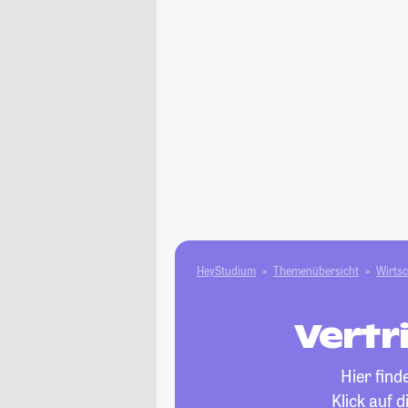
HeyStudium
Themenübersicht
Wirtsc
Vertr
Hier find
Klick auf 