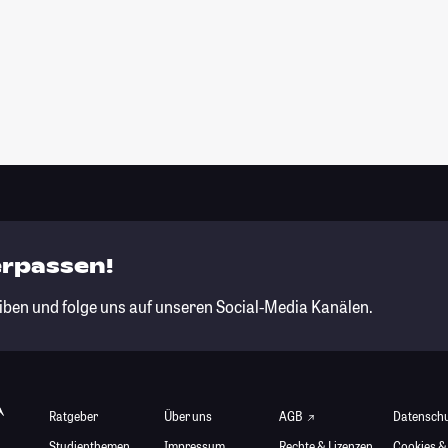
erpassen!
iben und folge uns auf unseren Social-Media Kanälen.
Ratgeber
Über uns
AGB
Datensch
Studienthemen
Impressum
Rechte & Lizenzen
Cookies &