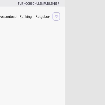
|
FÜR HOCHSCHULEN
FÜR LEHRER
ressentest
Ranking
Ratgeber