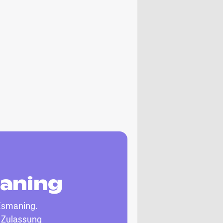
maning
Ismaning.
, Zulassung