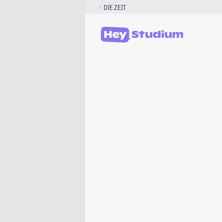
Zum
DIE ZEIT
Inhalt
springen