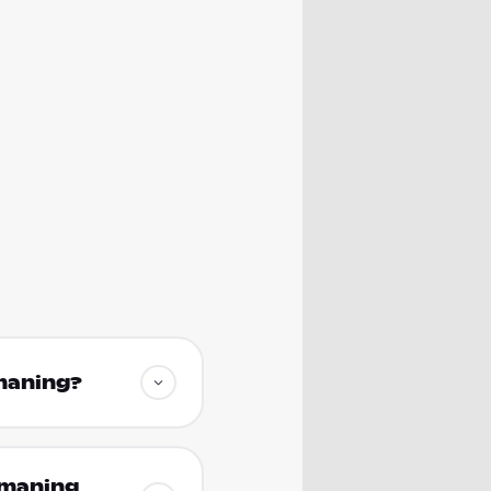
smaning?
smaning