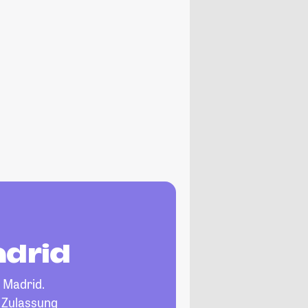
adrid
 Madrid.
, Zulassung