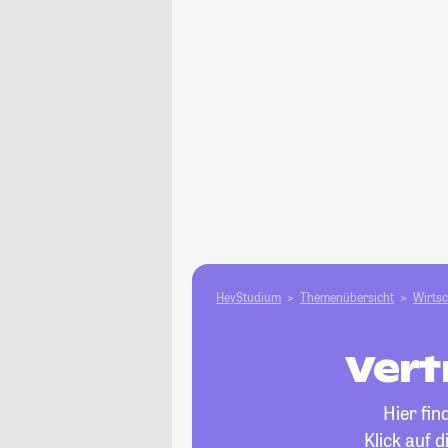
HeyStudium
Themenübersicht
Wirtsc
Vert
Hier fi
Klick auf 