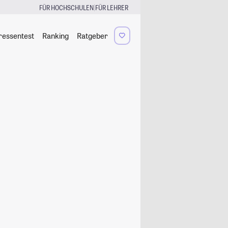
|
FÜR HOCHSCHULEN
FÜR LEHRER
ressentest
Ranking
Ratgeber