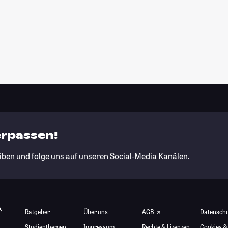
erpassen!
iben und folge uns auf unseren Social-Media Kanälen.
Ratgeber
Über uns
AGB
Datensch
Studienthemen
Impressum
Rechte & Lizenzen
Cookies &