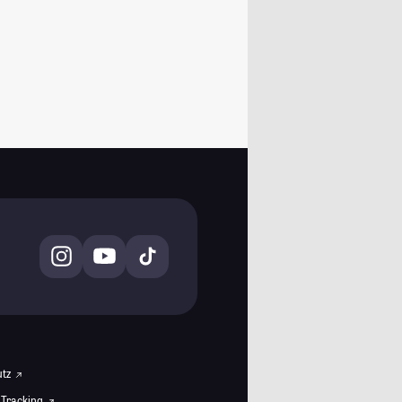
utz
 Tracking