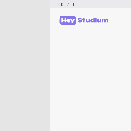
Zum
DIE ZEIT
Inhalt
springen