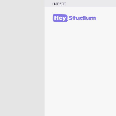
Zum
DIE ZEIT
Inhalt
springen