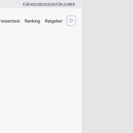
|
FÜR HOCHSCHULEN
FÜR LEHRER
ressentest
Ranking
Ratgeber