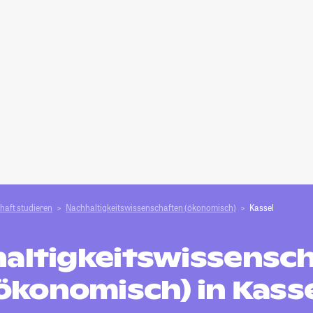
haft studieren
Nachhaltigkeitswissenschaften (ökonomisch)
Kassel
altigkeitswissensc
ökonomisch) in Kass