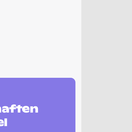
haften
el