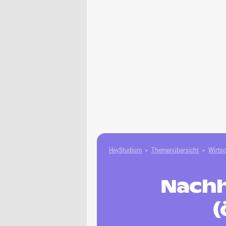
HeyStudium
Themenübersicht
Wirtsc
Nachh
(