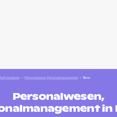
haft studieren
Personalwesen, Personalmanagement
Bonn
Personalwesen,
onalmanagement in