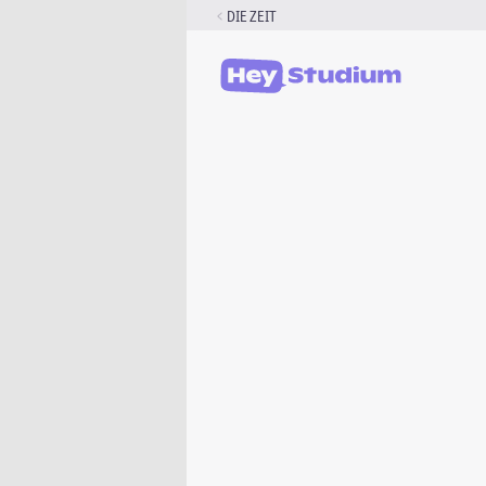
Zum
DIE ZEIT
Inhalt
springen