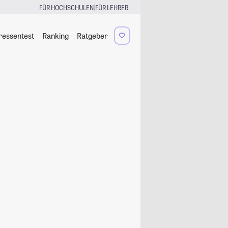
|
FÜR HOCHSCHULEN
FÜR LEHRER
ressentest
Ranking
Ratgeber