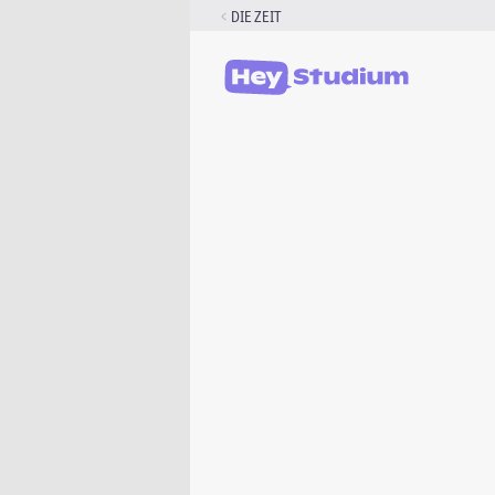
Zum
DIE ZEIT
Inhalt
springen