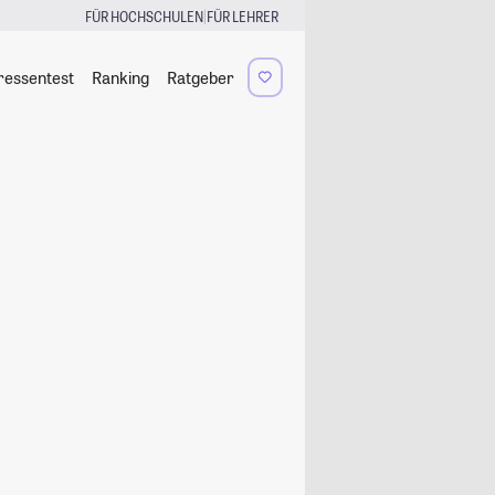
|
FÜR HOCHSCHULEN
FÜR LEHRER
ressentest
Ranking
Ratgeber