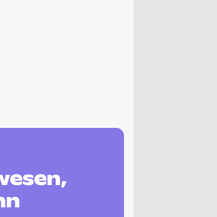
wesen,
nn