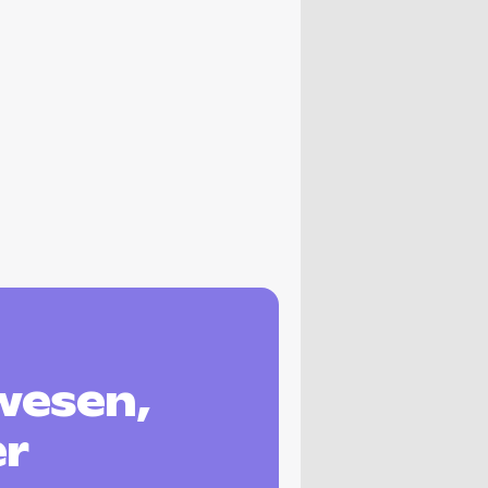
wesen,
er