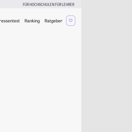
|
FÜR HOCHSCHULEN
FÜR LEHRER
ressentest
Ranking
Ratgeber