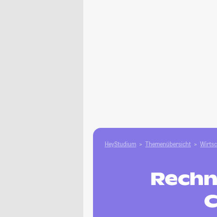
HeyStudium
Themenübersicht
Wirtsc
Rechn
C