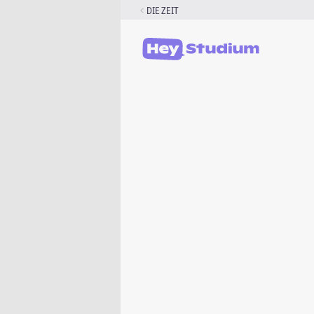
Zum
DIE ZEIT
Inhalt
springen