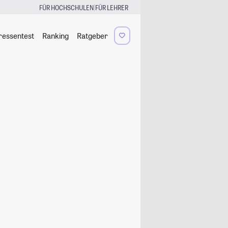
|
FÜR HOCHSCHULEN
FÜR LEHRER
ressentest
Ranking
Ratgeber