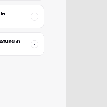
in
atung in