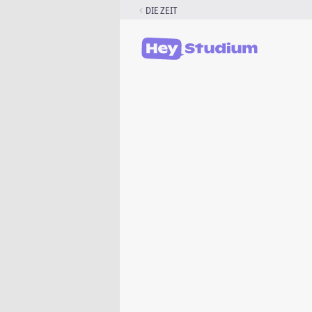
Zum
DIE ZEIT
Inhalt
springen