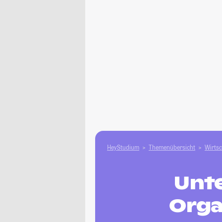
HeyStudium
Themenübersicht
Wirtsc
Unt
Orga