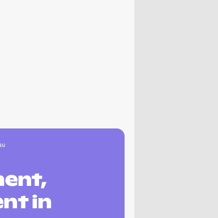
au
ent,
nt in