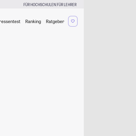
|
FÜR HOCHSCHULEN
FÜR LEHRER
ressentest
Ranking
Ratgeber