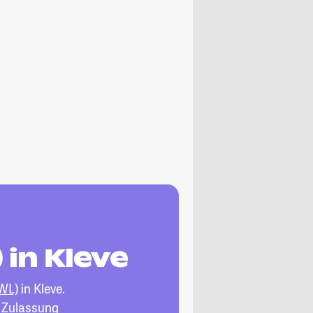
 in Kleve
VWL)
in Kleve.
, Zulassung