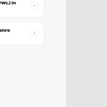
VWL) in
ehre