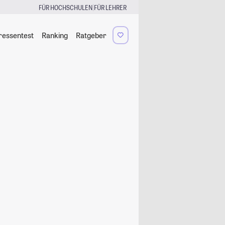
|
FÜR HOCHSCHULEN
FÜR LEHRER
ressentest
Ranking
Ratgeber