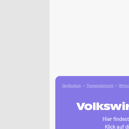
HeyStudium
Themenübersicht
Wirtsc
Volkswir
Hier findes
Klick auf 