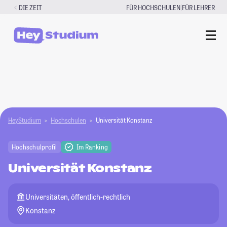
Zum
|
DIE ZEIT
FÜR HOCHSCHULEN
FÜR LEHRER
Inhalt
springen
HeyStudium
Hochschulen
Universität Konstanz
Hochschulprofil
Im Ranking
Universität Konstanz
Universitäten, öffentlich-rechtlich
Konstanz