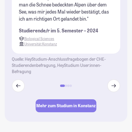
man die Schnee bedeckten Alpen über dem
be
See, was mir jedes Mal wieder bestätigt, das
St
ich am richtigen Ort gelandet bin."
Studierende/r im 5. Semester – 2024
Biological Sciences
Universität Konstanz
Quelle: HeyStudium-Anschlussfragebogen der CHE-
Studierendenbefragung, HeyStudium User:innen-
Befragung
Mehr zum Studium in Konstanz