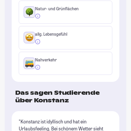
Natur- und Grünflächen
allg. Lebensgefühl
Nahverkehr
Das sagen Studierende
über Konstanz
"Konstanz ist idyllisch und hat ein
"D
Urlaubsfeeling. Bei schönem Wetter sieht
ma