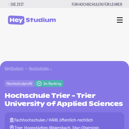
Zum
|
DIE ZEIT
FÜR HOCHSCHULEN
FÜR LEHRER
Inhalt
springen
HeyStudium
Hochschulen
Hochschule Trier - Trier University of Applied Sci
Hochschulprofil
Im Ranking
Hochschule Trier - Trier
University of Applied Sciences
Fachhochschulen / HAW, öffentlich-rechtlich
Trier, Hoppstädten-Weiersbach, Idar-Oberstein