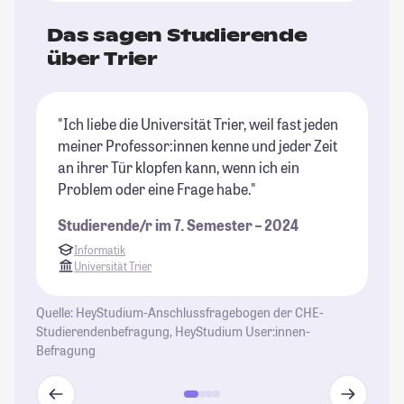
Das sagen Studierende
über Trier
"Ich liebe die Universität Trier, weil fast jeden
"T
meiner Professor:innen kenne und jeder Zeit
sc
an ihrer Tür klopfen kann, wenn ich ein
Na
Problem oder eine Frage habe."
St
Studierende/r im 7. Semester – 2024
Informatik
Universität Trier
Quelle: HeyStudium-Anschlussfragebogen der CHE-
Studierendenbefragung, HeyStudium User:innen-
Befragung