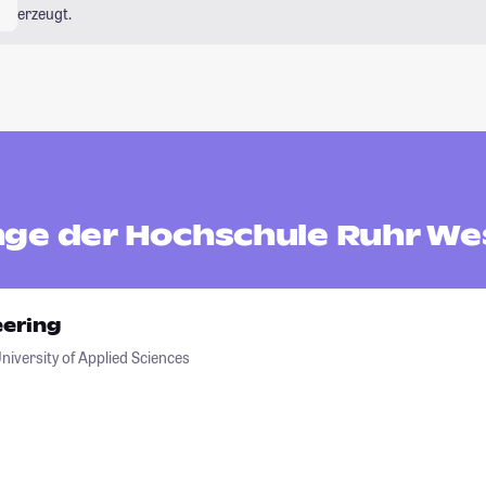
erzeugt.
ge der Hochschule Ruhr We
ering
iversity of Applied Sciences