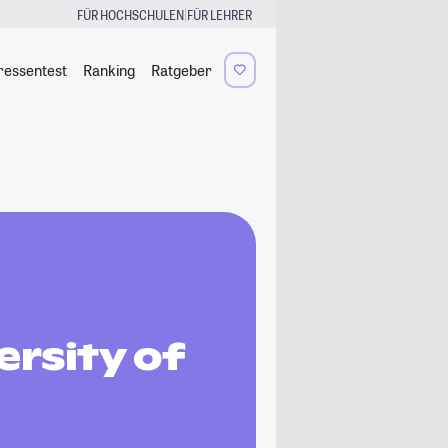
|
FÜR HOCHSCHULEN
FÜR LEHRER
ressentest
Ranking
Ratgeber
rsity of