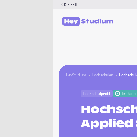
Zum
DIE ZEIT
Inhalt
springen
HeyStudium
Hochschulen
Hochschule
Hochschulprofil
Im Rank
Hochsch
Applied