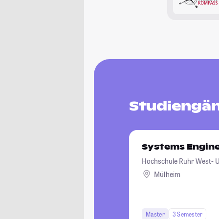
Studiengän
Systems Engine
Hochschule Ruhr West- Un
Mülheim
Master
3 Semester