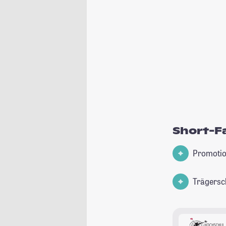
Short-F
Promotio
Trägersch