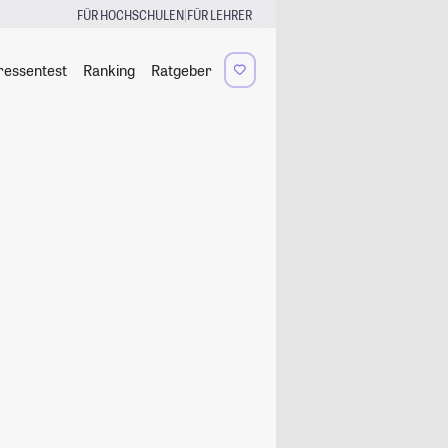
|
FÜR HOCHSCHULEN
FÜR LEHRER
ressentest
Ranking
Ratgeber