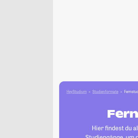
HeyStudium
Studienformate
Fernstu
Fern
Hier findest du a
Studiengänge, um d