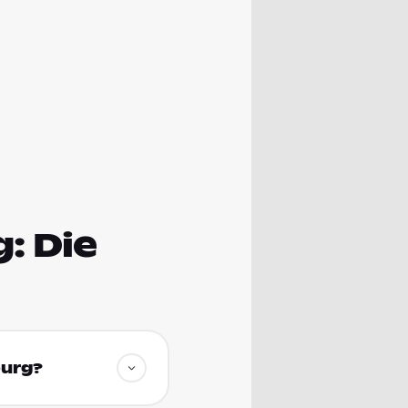
: Die
burg?