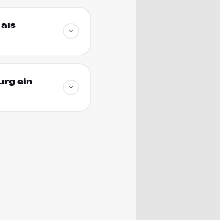
als
urg ein