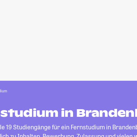
dium
studium in Brande
lle 19 Studiengänge für ein Fernstudium in Brandenb
ich zu Inhalten, Bewerbung, Zulassung und vielen