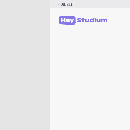
Zum
DIE ZEIT
Inhalt
springen