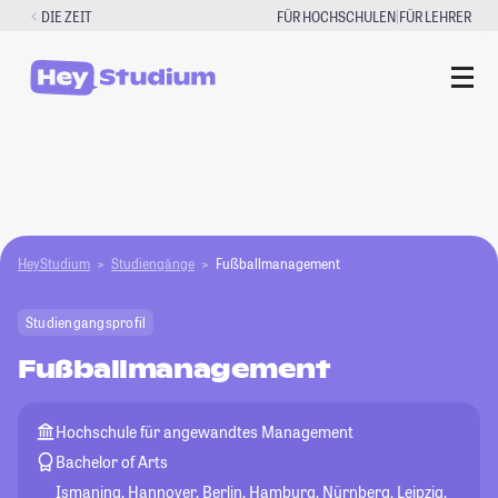
Zum
|
DIE ZEIT
FÜR HOCHSCHULEN
FÜR LEHRER
Inhalt
springen
HeyStudium
Studiengänge
Fußballmanagement
Studiengangsprofil
Fußballmanagement
Hochschule für angewandtes Management
Bachelor of Arts
Ismaning, Hannover, Berlin, Hamburg, Nürnberg, Leipzig,