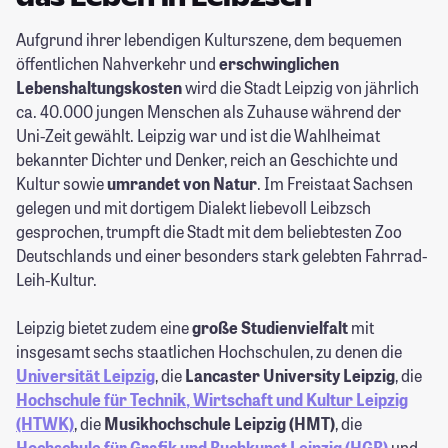
Aufgrund ihrer lebendigen Kulturszene, dem bequemen
öffentlichen Nahverkehr und
erschwinglichen
Lebenshaltungskosten
wird die Stadt Leipzig von jährlich
ca. 40.000 jungen Menschen als Zuhause während der
Uni-Zeit gewählt. Leipzig war und ist die Wahlheimat
bekannter Dichter und Denker, reich an Geschichte und
Kultur sowie
umrandet von Natur
. Im Freistaat Sachsen
gelegen und mit dortigem Dialekt liebevoll Leibzsch
gesprochen, trumpft die Stadt mit dem beliebtesten Zoo
Deutschlands und einer besonders stark gelebten Fahrrad-
Leih-Kultur.
Leipzig bietet zudem eine
große Studienvielfalt
mit
insgesamt sechs staatlichen Hochschulen, zu denen die
Universität Leipzig
, die
Lancaster University Leipzig
, die
Hochschule für Technik, Wirtschaft und Kultur Leipzig
(HTWK)
, die
Musikhochschule Leipzig (HMT)
, die
Hochschule für Grafik und Buchkunst Leipzig
(HGB)
und