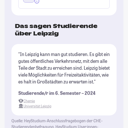
Das sagen Studierende
über Leipzig
"In Leipzig kann man gut studieren. Es gibt ein
"L
gutes öffentliches Verkehrsnetz, mit dem alle
de
Teile der Stadt zu erreichen sind. Leipzig bietet
Fr
viele Möglichkeiten für Freizeitaktivitäten, wie
be
es halt in Großstädten zu erwarten ist."
St
Studierende/r im 6. Semester – 2024
Chemie
Universität Leipzig
Quelle: HeyStudium-Anschlussfragebogen der CHE-
Studierendenbefragung, HeyStudium User:innen-