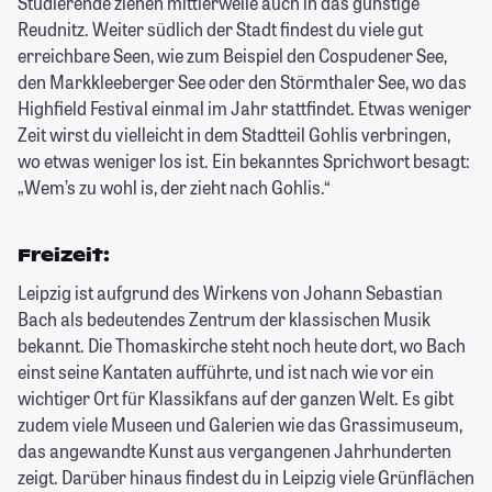
Studierende ziehen mittlerweile auch in das günstige
Reudnitz. Weiter südlich der Stadt findest du viele gut
erreichbare Seen, wie zum Beispiel den Cospudener See,
den Markkleeberger See oder den Störmthaler See, wo das
Highfield Festival einmal im Jahr stattfindet. Etwas weniger
Zeit wirst du vielleicht in dem Stadtteil Gohlis verbringen,
wo etwas weniger los ist. Ein bekanntes Sprichwort besagt:
„Wem’s zu wohl is, der zieht nach Gohlis.“
Freizeit:
Leipzig ist aufgrund des Wirkens von Johann Sebastian
Bach als bedeutendes Zentrum der klassischen Musik
bekannt. Die Thomaskirche steht noch heute dort, wo Bach
einst seine Kantaten aufführte, und ist nach wie vor ein
wichtiger Ort für Klassikfans auf der ganzen Welt. Es gibt
zudem viele Museen und Galerien wie das Grassimuseum,
das angewandte Kunst aus vergangenen Jahrhunderten
zeigt. Darüber hinaus findest du in Leipzig viele Grünflächen