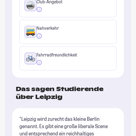
Club-Angebot
Nahverkehr
Fahrradfreundlichkeit
Das sagen Studierende
über Leipzig
"Leipzig wird zurecht das kleine Berlin
"D
genannt. Es gibt eine große liberale Scene
si
und entsprechend ein reichhaltiges
gü