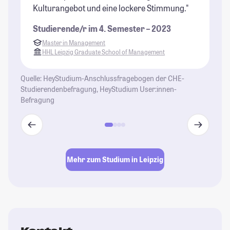
Kulturangebot und eine lockere Stimmung."
an
is
Studierende/r im 4. Semester – 2023
St
Master in Management
üb
HHL Leipzig Graduate School of Management
Fr
Th
Quelle: HeyStudium-Anschlussfragebogen der CHE-
Studierendenbefragung, HeyStudium User:innen-
St
Befragung
Mehr zum Studium in Leipzig