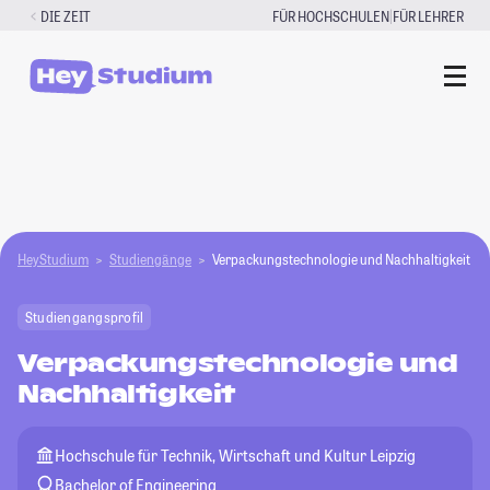
Zum
|
DIE ZEIT
FÜR HOCHSCHULEN
FÜR LEHRER
Inhalt
springen
HeyStudium
Studiengänge
Verpackungstechnologie und Nachhaltigkeit
Studiengangsprofil
Verpackungstechnologie und
Nachhaltigkeit
Hochschule für Technik, Wirtschaft und Kultur Leipzig
Bachelor of Engineering