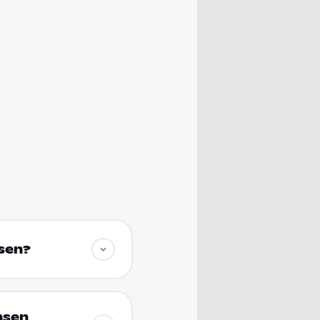
hsen?
hsen