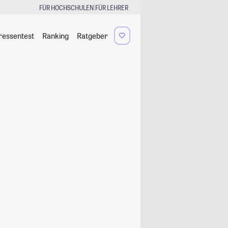
|
FÜR HOCHSCHULEN
FÜR LEHRER
ressentest
Ranking
Ratgeber