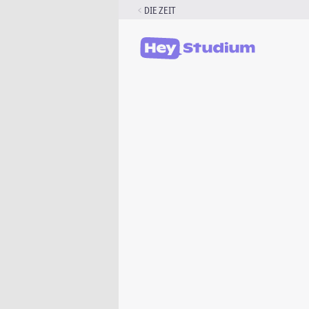
Zum
DIE ZEIT
Inhalt
springen