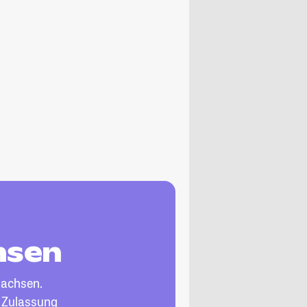
hsen
sachsen.
, Zulassung