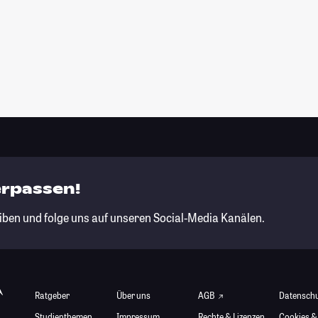
erpassen!
iben und folge uns auf unseren Social-Media Kanälen.
Ratgeber
Über uns
AGB
Datensch
Studienthemen
Impressum
Rechte & Lizenzen
Cookies &