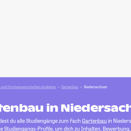
 und Forstwissen­schaften studieren
Gartenbau
Niedersachsen
tenbau in Niedersac
ndest du alle Studiengänge zum Fach
Gartenbau
in Nieder
die Studiengangs-Profile, um dich zu Inhalten, Bewerbung