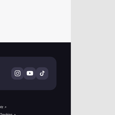
utz
 Tracking