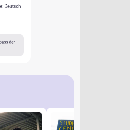
e: Deutsch
pass
der