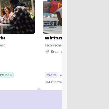
ik
Wirtschaftsinformatik
weig
Technische Universität Braunschweig
Braunschweig
rteil: 3.3
Master
4 Semester
BWL
Informatik
Anwendungsnahe