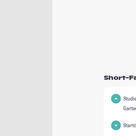
Short-F
Studienfeld(
Garte
Start