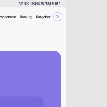
|
FÜR HOCHSCHULEN
FÜR LEHRER
ressentest
Ranking
Ratgeber