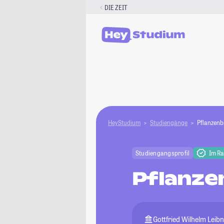
Zum
DIE ZEIT
Inhalt
springen
HeyStudium
Studiengänge
Pflanzenb
Studiengangsprofil
Im R
Pflanze
Gottfried Wilhelm Leib