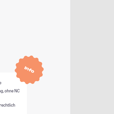
Info
e
g, ohne NC
rechtlich