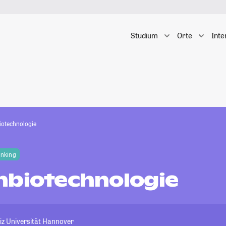
Studium
Orte
Inte
iotechnologie
anking
nbiotechnologie
niz Universität Hannover