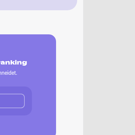
ranking
neidet.