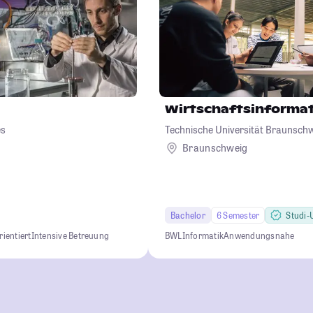
Wirtschaftsinformat
es
Technische Universität Braunsch
Braunschweig
Bachelor
6 Semester
Studi-U
ientiert
Intensive Betreuung
BWL
Informatik
Anwendungsnahe