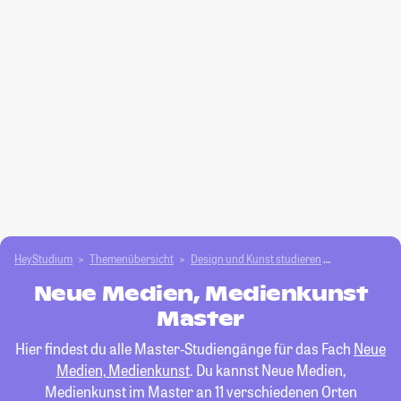
HeyStudium
Themenübersicht
Design und Kunst studieren
Neue Medien
Neue Medien, Medienkunst
Master
Hier findest du alle Master-Studiengänge für das Fach
Neue
Medien, Medienkunst
. Du kannst Neue Medien,
Medienkunst im Master an 11 verschiedenen Orten