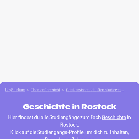
HeyStudium
Themenübersicht
Geisteswissenschaften studieren
Geschi
Geschichte in Rostock
Hier findest du alle Studiengänge zum Fach
Geschichte
in
Rostock.
Klick auf die Studiengangs-Profile, um dich zu Inhalten,