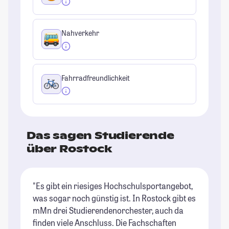
Nahverkehr
Fahrradfreundlichkeit
Das sagen Studierende
über Rostock
"Es gibt ein riesiges Hochschulsportangebot,
"D
was sogar noch günstig ist. In Rostock gibt es
en
mMn drei Studierendenorchester, auch da
ru
finden viele Anschluss. Die Fachschaften
un