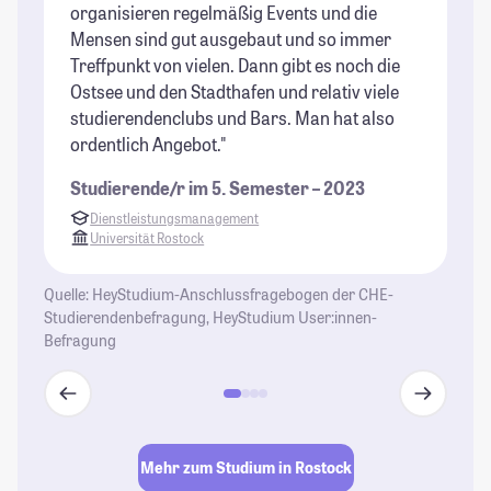
organisieren regelmäßig Events und die
en
Mensen sind gut ausgebaut und so immer
im
Treffpunkt von vielen. Dann gibt es noch die
od
Ostsee und den Stadthafen und relativ viele
we
studierendenclubs und Bars. Man hat also
St
ordentlich Angebot."
Studierende/r im 5. Semester – 2023
Dienstleistungsmanagement
Universität Rostock
Quelle: HeyStudium-Anschlussfragebogen der CHE-
Studierendenbefragung, HeyStudium User:innen-
Befragung
Mehr zum Studium in Rostock