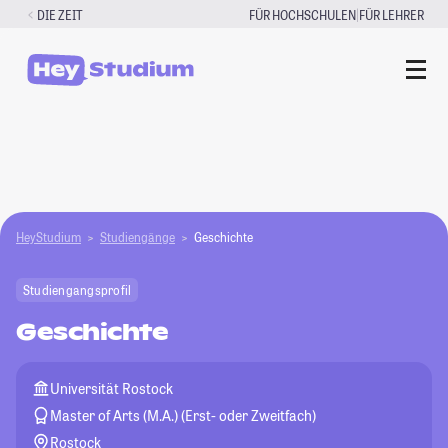
Zum
|
DIE ZEIT
FÜR HOCHSCHULEN
FÜR LEHRER
Inhalt
springen
HeyStudium
Studiengänge
Geschichte
Studiengangsprofil
Geschichte
Universität Rostock
Master of Arts (M.A.) (Erst- oder Zweitfach)
Rostock