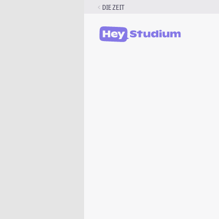
Zum
DIE ZEIT
Inhalt
springen