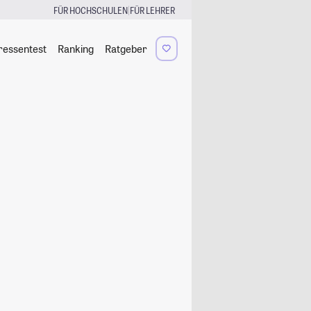
|
FÜR HOCHSCHULEN
FÜR LEHRER
ressentest
Ranking
Ratgeber