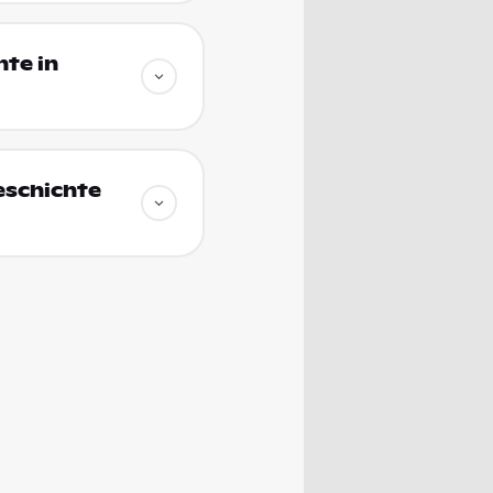
hte in
eschichte