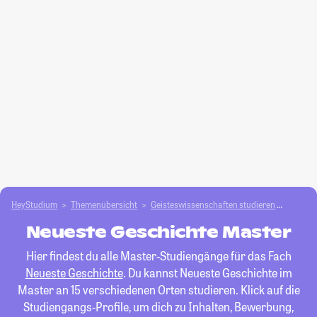
HeyStudium
Themenübersicht
Geisteswissenschaften studieren
Neuest
Neueste Geschichte Master
Hier findest du alle Master-Studiengänge für das Fach
Neueste Geschichte
. Du kannst Neueste Geschichte im
Master an 15 verschiedenen Orten studieren. Klick auf die
Studiengangs-Profile, um dich zu Inhalten, Bewerbung,