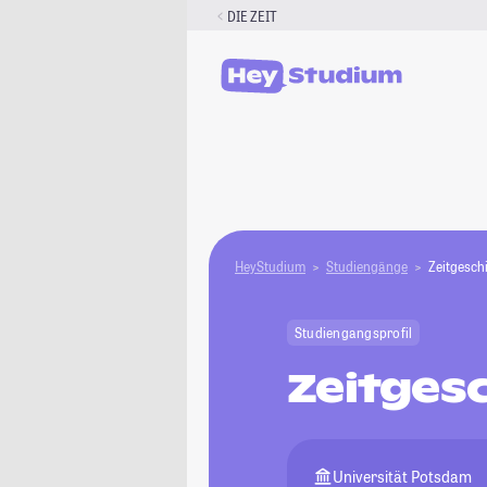
Zum
DIE ZEIT
Inhalt
springen
HeyStudium
Studiengänge
Zeitgesch
Studiengangsprofil
Zeitges
Universität Potsdam