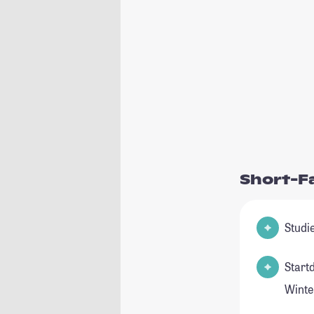
Short-F
Start
Winte