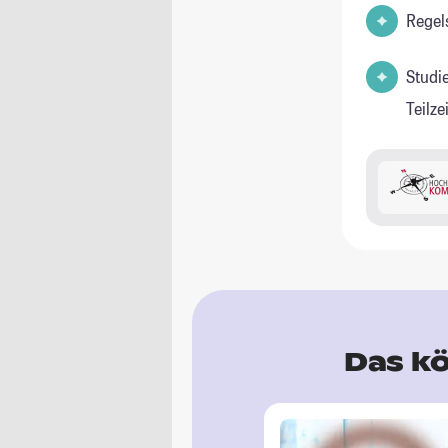
Regel
Studi
Teilz
Das kö