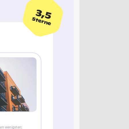
3,5
Sterne
 am wenigsten: