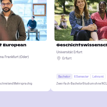
st European
Geschichtswissensc
Universität Erfurt
na Frankfurt (Oder)
Erfurt
Bachelor
6 Semester
Lehramt
schreitend
Mehrsprachig
Zwei-Fach-Bachelor
Studium ohne NC