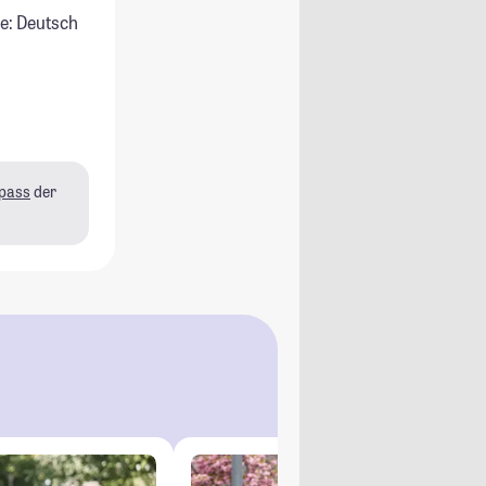
e: Deutsch
pass
der