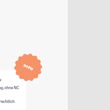
Info
e
g, ohne NC
rechtlich