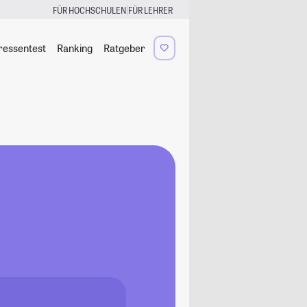
|
FÜR HOCHSCHULEN
FÜR LEHRER
ressentest
Ranking
Ratgeber