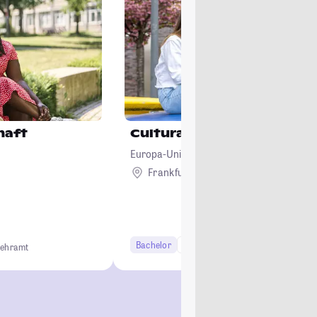
haft
Cultural and Social Studie
Europa-Universität Viadrina Frankfurt (Od
Frankfurt (Oder)
Bachelor
6 Semester
Lehramt