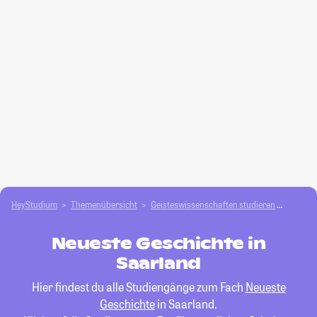
HeyStudium
Themenübersicht
Geisteswissenschaften studieren
Neuest
Neueste Geschichte in
Saarland
Hier findest du alle Studiengänge zum Fach
Neueste
Geschichte
in Saarland.